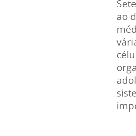
Set
ao d
méd
vár
célu
orga
adol
sist
impo