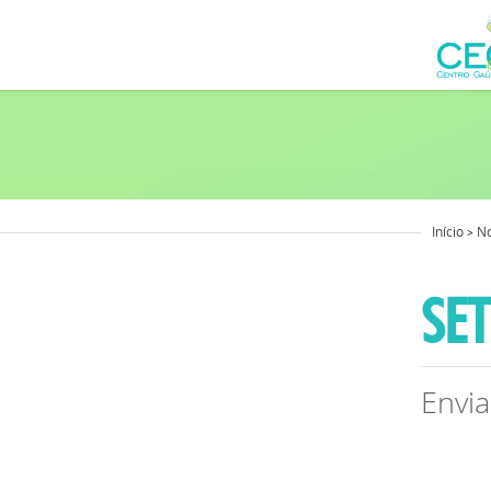
Início
No
>
SET
Envi