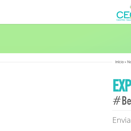
Início
No
>
EXP
#Be
Envi