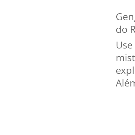
Geng
do 
Use 
mis
exp
Além